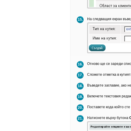
На следващия екран въвед
15.
Отново ще се зареди списъ
16.
Сложете отметка в кутия
17.
Въведете заглавие, ако н
18.
Включете текстовия редак
19.
Поставете кода който сте
20.
Натиснете върху бутона
21.