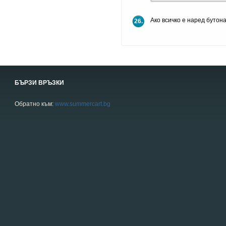
Ако всичко е наред бутон
26.
БЪРЗИ ВРЪЗКИ
Обратно към:
www.summercart.bg