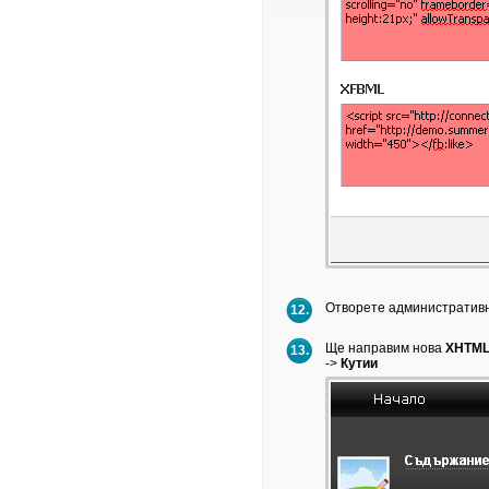
Отворете административн
12.
Ще направим нова
XHTML
13.
->
Кутии