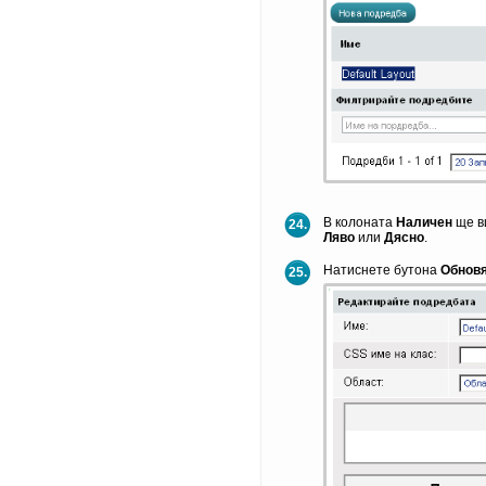
В колоната
Наличен
ще в
24.
Ляво
или
Дясно
.
Натиснете бутона
Обнов
25.