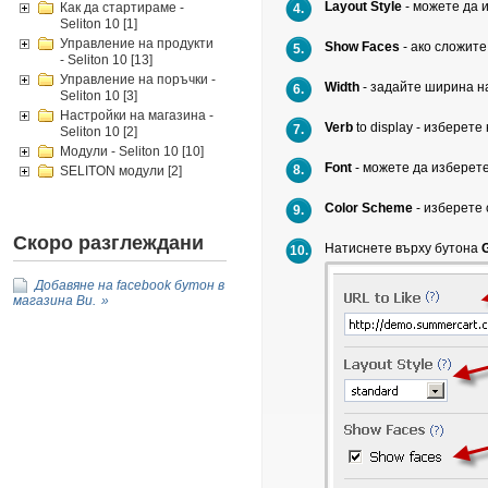
Layout Style
- можете да 
Как да стартираме -
4.
Seliton 10
[1]
Управление на продукти
Show Faces
- ако сложите
5.
- Seliton 10
[13]
Управление на поръчки -
Width
- задайте ширина на
6.
Seliton 10
[3]
Настройки на магазина -
Verb
to display - изберет
7.
Seliton 10
[2]
Модули - Seliton 10
[10]
Font
- можете да изберет
8.
SELITON модули
[2]
Color Scheme
- изберете 
9.
Скоро разглеждани
Натиснете върху бутона
G
10.
Добавяне на facebook бутон в
магазина Ви.