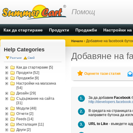
Помощ
Как да стартираме
Продукти
Продажби
Настройки на
›
Добавяне на facebook бутон
Начало
Help Categories
Добавяне на f
Разгъни
Свий
Как да стартираме
[5]
Продукти
[52]
Оценете тази статия
Продажби
[9]
Настройки на магазина
[54]
Дизайн
[29]
За да добавим
Facebook
1.
Съдържание на сайта
http://developers.facebook.
[31]
Модули
[48]
В средата на страницата 
2.
Отчети
[2]
направите бутона да изгл
Feeds
[14]
URL to Like
- въведете ад
Инсталация
[11]
3.
Други
[2]