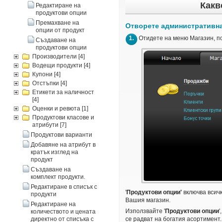
Какв
Редактиране на
продуктови опции
Премахване на
Отворете административнат
опции от продукт
1.
Отидете на меню Магазин, по
Създаване на
продуктови опции
Производители
[4]
Водещи продукти
[4]
Купони
[4]
Отстъпки
[4]
Етикети за наличност
[4]
Оценки и ревюта
[1]
Продуктови класове и
атрибути
[7]
Продуктови варианти
Добавяне на атрибут в
кратък изглед на
продукт
Създаване на
комплект продукти.
Редактиране в списък с
'
Продуктови
опции'
включва всичк
продукти
Вашия магазин.
Редактиране на
Използвайте '
Продуктови
опции
количеството и цената
директно от списъка с
се радват на богатия асортимент.