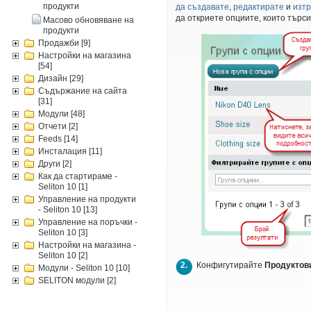
продукти
да създавате
,
редактирате
и
изтр
да откриете опциите, които търс
Масово обновяване на
продукти
Продажби
[9]
Настройки на магазина
[54]
Дизайн
[29]
Съдържание на сайта
[31]
Модули
[48]
Отчети
[2]
Feeds
[14]
Инсталация
[11]
Други
[2]
Как да стартираме -
Seliton 10
[1]
Управление на продукти
- Seliton 10
[13]
Управление на поръчки -
Seliton 10
[3]
Настройки на магазина -
Seliton 10
[2]
2.
Конфигутирайте
Продуктов
Модули - Seliton 10
[10]
SELITON модули
[2]