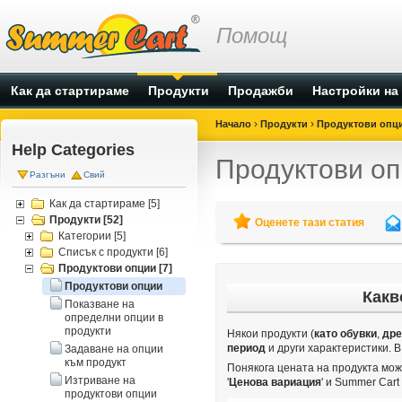
Помощ
Как да стартираме
Продукти
Продажби
Настройки на
›
›
Начало
Продукти
Продуктови опц
Help Categories
Продуктови о
Разгъни
Свий
Как да стартираме
[5]
Продукти
[52]
Оценете тази статия
Категории
[5]
Списък с продукти
[6]
Продуктови опции
[7]
Продуктови опции
Какв
Показване на
определни опции в
продукти
Някои продукти (
като обувки
,
дре
период
и други характеристики. 
Задаване на опции
към продукт
Понякога цената на продукта мож
Изтриване на
'
Ценова
вариация
' и Summer Car
продуктови опции