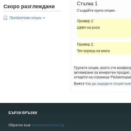
Стъпка 1
Скоро разглеждани
Създайте група опции.
Продуктови опции
Пример 1:
Цвят на риза
Пример 2:
Тип корица на книга
Групите опции, които сте конфигу
активирани за конкретен продукт,
отидете на страница '
Редактира
Вижте
Как да зададете опции към
БЪРЗИ ВРЪЗКИ
Обратно към:
www.summercart.bg